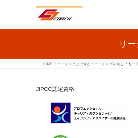
コ
ナ
ン
ビ
テ
ゲ
ン
ー
ツ
シ
へ
ョ
リー
ス
ン
キ
に
ッ
移
HOME
コーチングとは何か：コーチングを知る
リー
プ
動
JIPCC認定資格