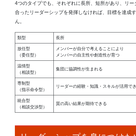
4つのタイプでも、それぞれに長所、短所があり、リー
合ったリーダーシップを発揮しなければ、目標を達成
ん。
類型
長所
放任型
メンバーが自分で考えることにより
（委任型）
メンバーの自主性や創造性が育つ
温情型
集団に協調性が生まれる
（相談型）
専制型
リーダーの経験・知識・スキルが活用で
（指示命令型）
統合型
質の高い結果が期待できる
（相談交渉型）