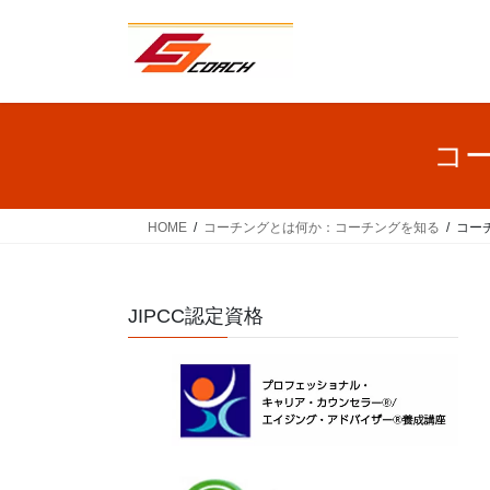
コ
ナ
ン
ビ
テ
ゲ
ン
ー
ツ
シ
へ
ョ
コ
ス
ン
キ
に
ッ
移
HOME
コーチングとは何か：コーチングを知る
コー
プ
動
JIPCC認定資格