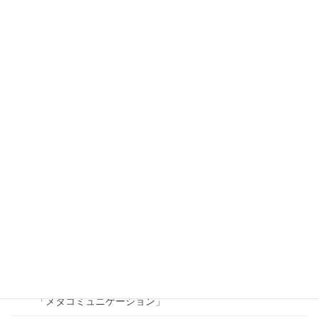
ビジョンコーチング、不調時の対応
効果的なカード
「質問」
「提案（アドバイス）」
「リクエスト（要望）」
「メッセージ」
「チャンクダウンとチャンクアップ」
「フイードバック」
「承認」
「ビジョン」
「メタコミュニケーション」