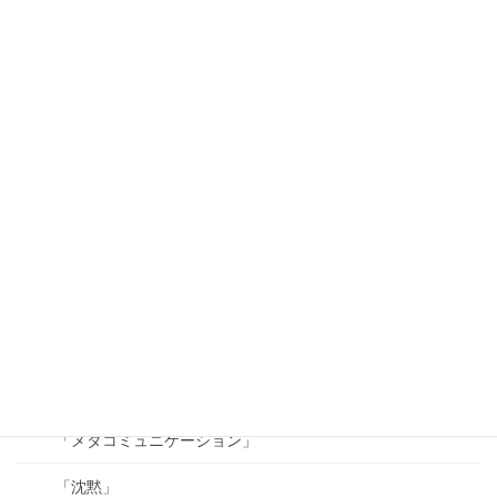
効果的なカード
「質問」
「提案（アドバイス）」
「リクエスト（要望）」
「メッセージ」
「チャンクダウンとチャンクアップ」
「フイードバック」
「承認」
「ビジョン」
「メタコミュニケーション」
「沈黙」