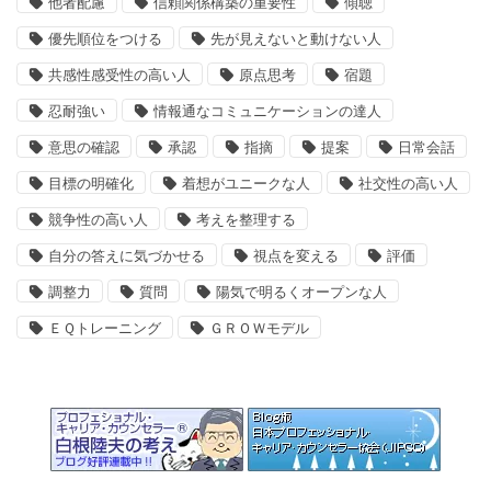
他者配慮
信頼関係構築の重要性
傾聴
優先順位をつける
先が見えないと動けない人
共感性感受性の高い人
原点思考
宿題
忍耐強い
情報通なコミュニケーションの達人
意思の確認
承認
指摘
提案
日常会話
目標の明確化
着想がユニークな人
社交性の高い人
競争性の高い人
考えを整理する
自分の答えに気づかせる
視点を変える
評価
調整力
質問
陽気で明るくオープンな人
ＥＱトレーニング
ＧＲＯＷモデル