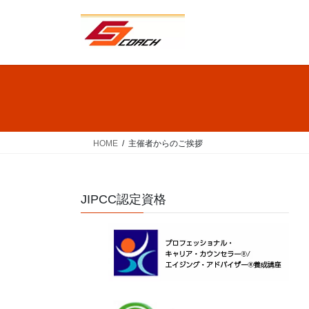
コ
ナ
ン
ビ
テ
ゲ
ン
ー
ツ
シ
へ
ョ
ス
ン
キ
に
ッ
移
HOME
主催者からのご挨拶
プ
動
JIPCC認定資格