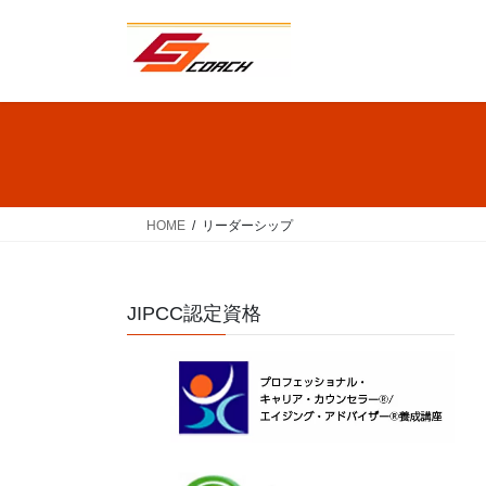
コ
ナ
ン
ビ
テ
ゲ
ン
ー
ツ
シ
へ
ョ
ス
ン
キ
に
ッ
移
HOME
リーダーシップ
プ
動
JIPCC認定資格