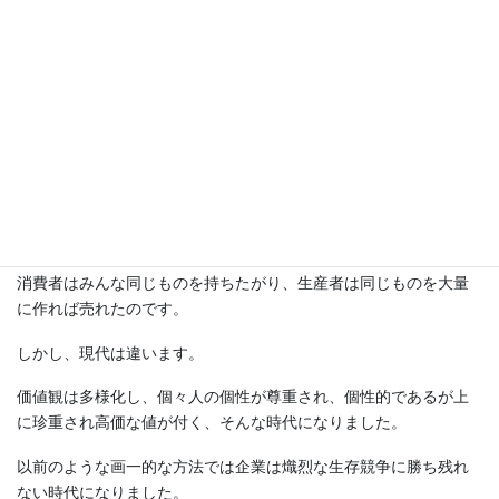
かつての日本では、ワンマンな経営者が社員をぐいぐい引っ張っ
ていけば業績がどんどん上がった時代がありました。
社員はただ、経営者の言うとおりに動けばよかったのです。
消費者はみんな同じものを持ちたがり、生産者は同じものを大量
に作れば売れたのです。
しかし、現代は違います。
価値観は多様化し、個々人の個性が尊重され、個性的であるが上
に珍重され高価な値が付く、そんな時代になりました。
以前のような画一的な方法では企業は熾烈な生存競争に勝ち残れ
ない時代になりました。