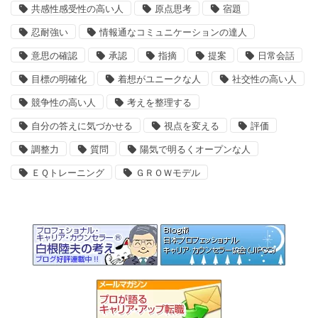
共感性感受性の高い人
原点思考
宿題
忍耐強い
情報通なコミュニケーションの達人
意思の確認
承認
指摘
提案
日常会話
目標の明確化
着想がユニークな人
社交性の高い人
競争性の高い人
考えを整理する
自分の答えに気づかせる
視点を変える
評価
調整力
質問
陽気で明るくオープンな人
ＥＱトレーニング
ＧＲＯＷモデル