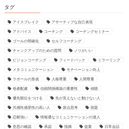
タグ
アイスブレイク
アサーティブな自己表現
アドバイス
コーチング
コーチングセミナー
ゴールの明確化
セルフコーチング
チャンクアップのための質問
ノリがいい
ビジョンコーチング
フィードバック
ミラーリング
メタコミュニケーション
モチベーション向上
ラポールの形成
人格尊重
人間尊重
他者配慮
信頼関係構築の重要性
傾聴
優先順位をつける
先が見えないと動けない人
共感性感受性の高い人
原点思考
宿題
忍耐強い
情報通なコミュニケーションの達人
意思の確認
承認
指摘
提案
日常会話