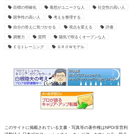
目標の明確化
着想がユニークな人
社交性の高い人
競争性の高い人
考えを整理する
自分の答えに気づかせる
視点を変える
評価
調整力
質問
陽気で明るくオープンな人
ＥＱトレーニング
ＧＲＯＷモデル
このサイトに掲載されている文書・写真等の著作権はNPO/非営利