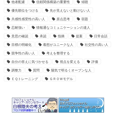
他者配慮
信頼関係構築の重要性
傾聴
優先順位をつける
先が見えないと動けない人
共感性感受性の高い人
原点思考
宿題
忍耐強い
情報通なコミュニケーションの達人
意思の確認
承認
指摘
提案
日常会話
目標の明確化
着想がユニークな人
社交性の高い人
競争性の高い人
考えを整理する
自分の答えに気づかせる
視点を変える
評価
調整力
質問
陽気で明るくオープンな人
ＥＱトレーニング
ＧＲＯＷモデル