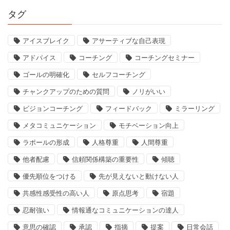
タグ
アイスブレイク
アサーティブな自己表現
アドバイス
コーチング
コーチングセミナー
ゴールの明確化
セルフコーチング
チャンクアップのための質問
ノリがいい
ビジョンコーチング
フィードバック
ミラーリング
メタコミュニケーション
モチベーション向上
ラポールの形成
人格尊重
人間尊重
他者配慮
信頼関係構築の重要性
傾聴
優先順位をつける
先が見えないと動けない人
共感性感受性の高い人
原点思考
宿題
忍耐強い
情報通なコミュニケーションの達人
意思の確認
承認
指摘
提案
日常会話