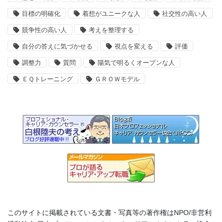
目標の明確化
着想がユニークな人
社交性の高い人
競争性の高い人
考えを整理する
自分の答えに気づかせる
視点を変える
評価
調整力
質問
陽気で明るくオープンな人
ＥＱトレーニング
ＧＲＯＷモデル
このサイトに掲載されている文書・写真等の著作権はNPO/非営利