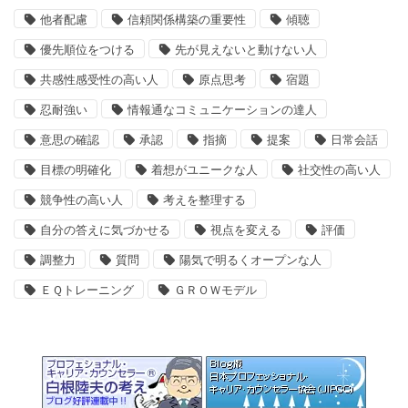
他者配慮
信頼関係構築の重要性
傾聴
優先順位をつける
先が見えないと動けない人
共感性感受性の高い人
原点思考
宿題
忍耐強い
情報通なコミュニケーションの達人
意思の確認
承認
指摘
提案
日常会話
目標の明確化
着想がユニークな人
社交性の高い人
競争性の高い人
考えを整理する
自分の答えに気づかせる
視点を変える
評価
調整力
質問
陽気で明るくオープンな人
ＥＱトレーニング
ＧＲＯＷモデル