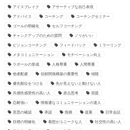
アイスブレイク
アサーティブな自己表現
アドバイス
コーチング
コーチングセミナー
ゴールの明確化
セルフコーチング
チャンクアップのための質問
ノリがいい
ビジョンコーチング
フィードバック
ミラーリング
メタコミュニケーション
モチベーション向上
ラポールの形成
人格尊重
人間尊重
他者配慮
信頼関係構築の重要性
傾聴
優先順位をつける
先が見えないと動けない人
共感性感受性の高い人
原点思考
宿題
忍耐強い
情報通なコミュニケーションの達人
意思の確認
承認
指摘
提案
日常会話
目標の明確化
着想がユニークな人
社交性の高い人