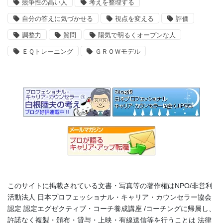
競争性の高い人
考えを整理する
自分の答えに気づかせる
視点を変える
評価
調整力
質問
陽気で明るくオープンな人
ＥＱトレーニング
ＧＲＯＷモデル
このサイトに掲載されている文書・写真等の著作権はNPO/非営利
活動法人 日本プロフェッショナル・キャリア・カウンセラー協会
認定 認定エグゼクティブ・コーチ養成講座 /コーチングに帰属し、
許諾なく複製・頒布・貸与・上映・有線送信等を行うことは 法律