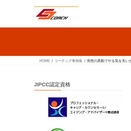
コ
ナ
ン
ビ
テ
ゲ
ン
ー
ツ
シ
へ
ョ
ス
ン
キ
に
ッ
移
HOME
コーチング事例集
突然の異動でやる気を失い
プ
動
JIPCC認定資格