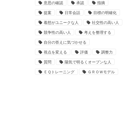
意思の確認
承認
指摘
提案
日常会話
目標の明確化
着想がユニークな人
社交性の高い人
競争性の高い人
考えを整理する
自分の答えに気づかせる
視点を変える
評価
調整力
質問
陽気で明るくオープンな人
ＥＱトレーニング
ＧＲＯＷモデル