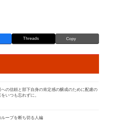
Threads
Copy
司への信頼と部下自身の肯定感の醸成のために配慮の
言をいつも忘れずに。
のループを断ち切る人編