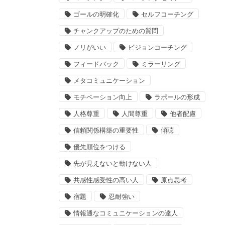
ゴールの明確化
セルフコーチング
チャンクアップのための質問
ノリがいい
ビジョンコーチング
フィードバック
ミラーリング
メタコミュニケーション
モチベーション向上
ラポールの形成
人格尊重
人間尊重
他者配慮
信頼関係構築の重要性
傾聴
優先順位をつける
先が見えないと動けない人
共感性感受性の高い人
原点思考
宿題
忍耐強い
情報通なコミュニケーションの達人