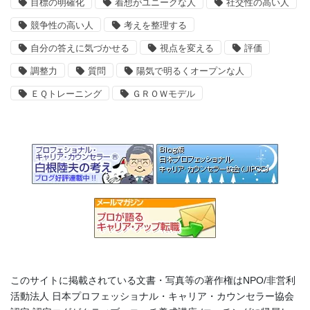
目標の明確化
着想がユニークな人
社交性の高い人
競争性の高い人
考えを整理する
自分の答えに気づかせる
視点を変える
評価
調整力
質問
陽気で明るくオープンな人
ＥＱトレーニング
ＧＲＯＷモデル
このサイトに掲載されている文書・写真等の著作権はNPO/非営利
活動法人 日本プロフェッショナル・キャリア・カウンセラー協会