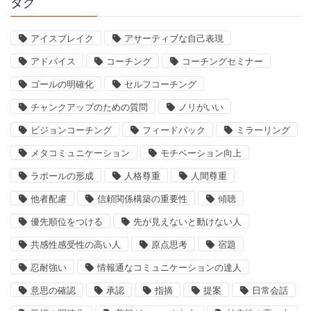
タグ
アイスブレイク
アサーティブな自己表現
アドバイス
コーチング
コーチングセミナー
ゴールの明確化
セルフコーチング
チャンクアップのための質問
ノリがいい
ビジョンコーチング
フィードバック
ミラーリング
メタコミュニケーション
モチベーション向上
ラポールの形成
人格尊重
人間尊重
他者配慮
信頼関係構築の重要性
傾聴
優先順位をつける
先が見えないと動けない人
共感性感受性の高い人
原点思考
宿題
忍耐強い
情報通なコミュニケーションの達人
意思の確認
承認
指摘
提案
日常会話