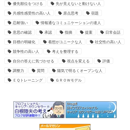
優先順位をつける
先が見えないと動けない人
共感性感受性の高い人
原点思考
宿題
忍耐強い
情報通なコミュニケーションの達人
意思の確認
承認
指摘
提案
日常会話
目標の明確化
着想がユニークな人
社交性の高い人
競争性の高い人
考えを整理する
自分の答えに気づかせる
視点を変える
評価
調整力
質問
陽気で明るくオープンな人
ＥＱトレーニング
ＧＲＯＷモデル