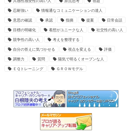
共感性感受性の高い人
原点思考
宿題
忍耐強い
情報通なコミュニケーションの達人
意思の確認
承認
指摘
提案
日常会話
目標の明確化
着想がユニークな人
社交性の高い人
競争性の高い人
考えを整理する
自分の答えに気づかせる
視点を変える
評価
調整力
質問
陽気で明るくオープンな人
ＥＱトレーニング
ＧＲＯＷモデル