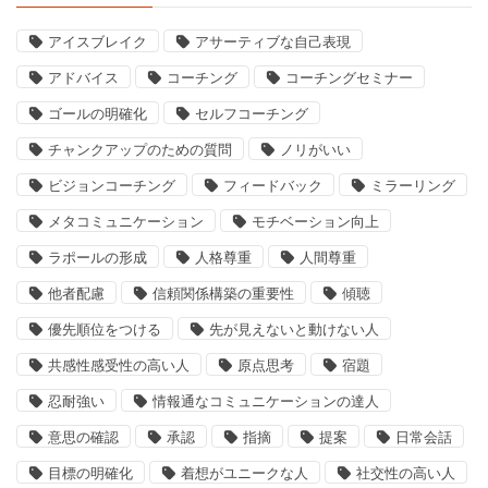
アイスブレイク
アサーティブな自己表現
アドバイス
コーチング
コーチングセミナー
ゴールの明確化
セルフコーチング
チャンクアップのための質問
ノリがいい
ビジョンコーチング
フィードバック
ミラーリング
メタコミュニケーション
モチベーション向上
ラポールの形成
人格尊重
人間尊重
他者配慮
信頼関係構築の重要性
傾聴
優先順位をつける
先が見えないと動けない人
共感性感受性の高い人
原点思考
宿題
忍耐強い
情報通なコミュニケーションの達人
意思の確認
承認
指摘
提案
日常会話
目標の明確化
着想がユニークな人
社交性の高い人