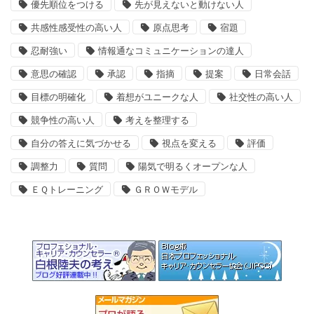
優先順位をつける
先が見えないと動けない人
共感性感受性の高い人
原点思考
宿題
忍耐強い
情報通なコミュニケーションの達人
意思の確認
承認
指摘
提案
日常会話
目標の明確化
着想がユニークな人
社交性の高い人
競争性の高い人
考えを整理する
自分の答えに気づかせる
視点を変える
評価
調整力
質問
陽気で明るくオープンな人
ＥＱトレーニング
ＧＲＯＷモデル