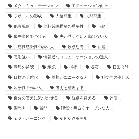
メタコミュニケーション
モチベーション向上
ラポールの形成
人格尊重
人間尊重
他者配慮
信頼関係構築の重要性
傾聴
優先順位をつける
先が見えないと動けない人
共感性感受性の高い人
原点思考
宿題
忍耐強い
情報通なコミュニケーションの達人
意思の確認
承認
指摘
提案
日常会話
目標の明確化
着想がユニークな人
社交性の高い人
競争性の高い人
考えを整理する
自分の答えに気づかせる
視点を変える
評価
調整力
質問
陽気で明るくオープンな人
ＥＱトレーニング
ＧＲＯＷモデル