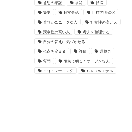
意思の確認
承認
指摘
提案
日常会話
目標の明確化
着想がユニークな人
社交性の高い人
競争性の高い人
考えを整理する
自分の答えに気づかせる
視点を変える
評価
調整力
質問
陽気で明るくオープンな人
ＥＱトレーニング
ＧＲＯＷモデル