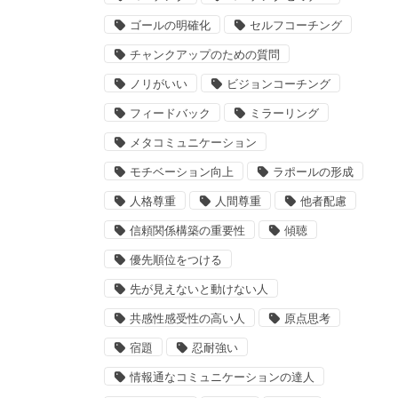
ゴールの明確化
セルフコーチング
チャンクアップのための質問
ノリがいい
ビジョンコーチング
フィードバック
ミラーリング
メタコミュニケーション
モチベーション向上
ラポールの形成
人格尊重
人間尊重
他者配慮
信頼関係構築の重要性
傾聴
優先順位をつける
先が見えないと動けない人
共感性感受性の高い人
原点思考
宿題
忍耐強い
情報通なコミュニケーションの達人