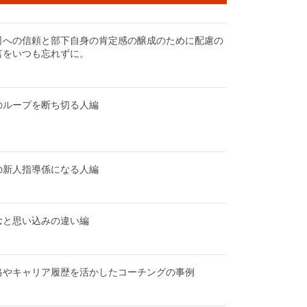
司への信頼と部下自身の肯定感の醸成のために配慮の
言をいつも忘れずに。
のループを断ち切る人編
の新人指導係になる人編
念と思い込みの違い編
格やキャリア履歴を活かしたコーチングの事例