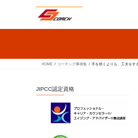
コ
ナ
ン
ビ
テ
ゲ
ン
ー
ツ
シ
へ
ョ
ス
ン
キ
に
ッ
移
HOME
コーチング事例集
手を焼くよりも、工夫をす
プ
動
JIPCC認定資格