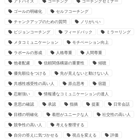
アドバイス
コーチング
コーチングセミナー
ゴールの明確化
セルフコーチング
チャンクアップのための質問
ノリがいい
ビジョンコーチング
フィードバック
ミラーリング
メタコミュニケーション
モチベーション向上
ラポールの形成
人格尊重
人間尊重
他者配慮
信頼関係構築の重要性
傾聴
優先順位をつける
先が見えないと動けない人
共感性感受性の高い人
原点思考
宿題
忍耐強い
情報通なコミュニケーションの達人
意思の確認
承認
指摘
提案
日常会話
目標の明確化
着想がユニークな人
社交性の高い人
競争性の高い人
考えを整理する
自分の答えに気づかせる
視点を変える
評価