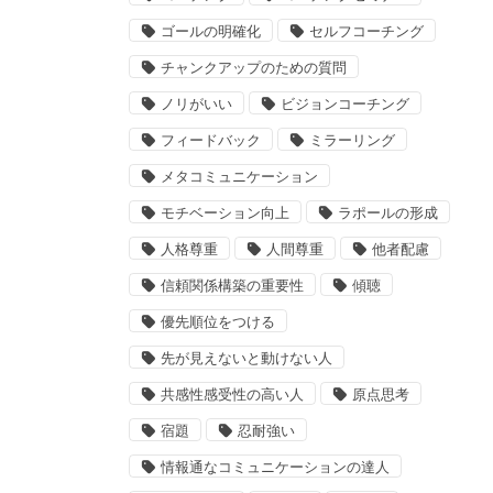
ゴールの明確化
セルフコーチング
チャンクアップのための質問
ノリがいい
ビジョンコーチング
フィードバック
ミラーリング
メタコミュニケーション
モチベーション向上
ラポールの形成
人格尊重
人間尊重
他者配慮
信頼関係構築の重要性
傾聴
優先順位をつける
先が見えないと動けない人
共感性感受性の高い人
原点思考
宿題
忍耐強い
情報通なコミュニケーションの達人