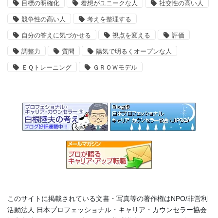
目標の明確化
着想がユニークな人
社交性の高い人
競争性の高い人
考えを整理する
自分の答えに気づかせる
視点を変える
評価
調整力
質問
陽気で明るくオープンな人
ＥＱトレーニング
ＧＲＯＷモデル
このサイトに掲載されている文書・写真等の著作権はNPO/非営利
活動法人 日本プロフェッショナル・キャリア・カウンセラー協会