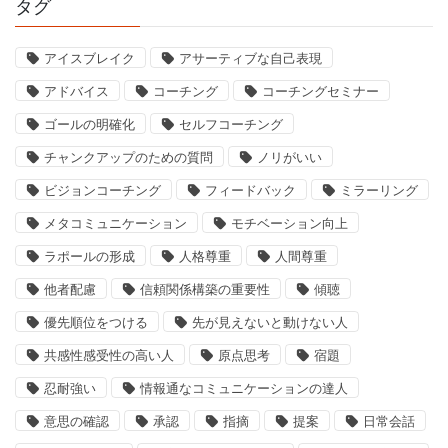
タグ
アイスブレイク
アサーティブな自己表現
アドバイス
コーチング
コーチングセミナー
ゴールの明確化
セルフコーチング
チャンクアップのための質問
ノリがいい
ビジョンコーチング
フィードバック
ミラーリング
メタコミュニケーション
モチベーション向上
ラポールの形成
人格尊重
人間尊重
他者配慮
信頼関係構築の重要性
傾聴
優先順位をつける
先が見えないと動けない人
共感性感受性の高い人
原点思考
宿題
忍耐強い
情報通なコミュニケーションの達人
意思の確認
承認
指摘
提案
日常会話