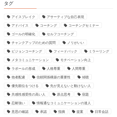
タグ
アイスブレイク
アサーティブな自己表現
アドバイス
コーチング
コーチングセミナー
ゴールの明確化
セルフコーチング
チャンクアップのための質問
ノリがいい
ビジョンコーチング
フィードバック
ミラーリング
メタコミュニケーション
モチベーション向上
ラポールの形成
人格尊重
人間尊重
他者配慮
信頼関係構築の重要性
傾聴
優先順位をつける
先が見えないと動けない人
共感性感受性の高い人
原点思考
宿題
忍耐強い
情報通なコミュニケーションの達人
意思の確認
承認
指摘
提案
日常会話