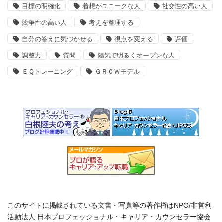
目標の明確化
着想がユニークな人
社交性の高い人
競争性の高い人
考えを整理する
自分の答えに気づかせる
視点を変える
評価
調整力
質問
陽気で明るくオープンな人
ＥＱトレーニング
ＧＲＯＷモデル
このサイトに掲載されている文書・写真等の著作権はNPO/非営利
活動法人 日本プロフェッショナル・キャリア・カウンセラー協会