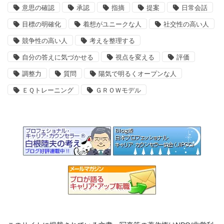
意思の確認
承認
指摘
提案
日常会話
目標の明確化
着想がユニークな人
社交性の高い人
競争性の高い人
考えを整理する
自分の答えに気づかせる
視点を変える
評価
調整力
質問
陽気で明るくオープンな人
ＥＱトレーニング
ＧＲＯＷモデル