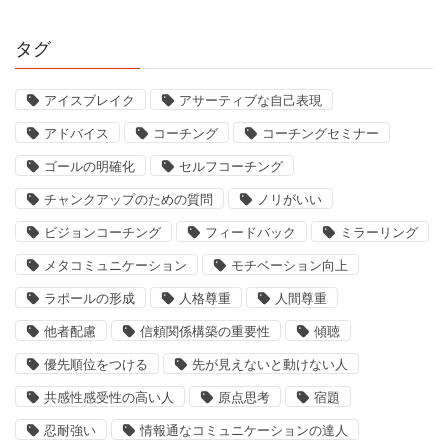
タグ
アイスブレイク
アサーティブな自己表現
アドバイス
コーチング
コーチングセミナー
ゴールの明確化
セルフコーチング
チャンクアップのための質問
ノリがいい
ビジョンコーチング
フィードバック
ミラーリング
メタコミュニケーション
モチベーション向上
ラポールの形成
人格尊重
人間尊重
他者配慮
信頼関係構築の重要性
傾聴
優先順位をつける
先が見えないと動けない人
共感性感受性の高い人
原点思考
宿題
忍耐強い
情報通なコミュニケーションの達人