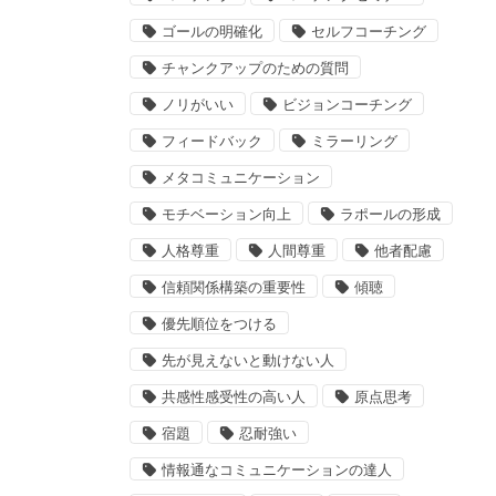
ゴールの明確化
セルフコーチング
チャンクアップのための質問
ノリがいい
ビジョンコーチング
フィードバック
ミラーリング
メタコミュニケーション
モチベーション向上
ラポールの形成
人格尊重
人間尊重
他者配慮
信頼関係構築の重要性
傾聴
優先順位をつける
先が見えないと動けない人
共感性感受性の高い人
原点思考
宿題
忍耐強い
情報通なコミュニケーションの達人