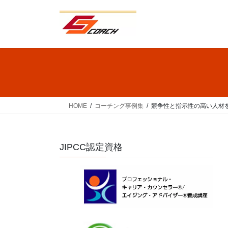
コ
ナ
ン
ビ
テ
ゲ
ン
ー
ツ
シ
へ
ョ
ス
ン
キ
に
ッ
移
HOME
コーチング事例集
競争性と指示性の高い人材
プ
動
JIPCC認定資格