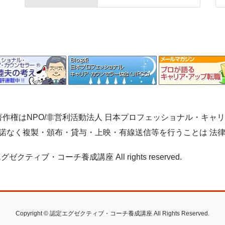
作権はNPO/非営利活動法人 日本プロフェッショナル・キャ
許諾なく複製・頒布・貸与・上映・有線送信等を行うことは 法
C) 認定エグゼクティブ・コーチ養成講座 All rights reserved.
Copyright © 認定エグゼクティブ・コーチ養成講座 All Rights Reserved.