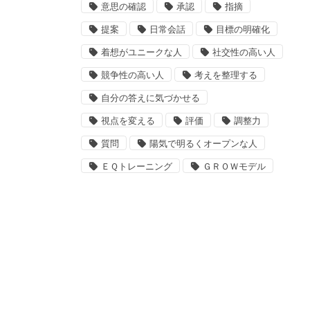
意思の確認
承認
指摘
提案
日常会話
目標の明確化
着想がユニークな人
社交性の高い人
競争性の高い人
考えを整理する
自分の答えに気づかせる
視点を変える
評価
調整力
質問
陽気で明るくオープンな人
ＥＱトレーニング
ＧＲＯＷモデル