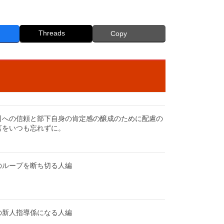
Threads
Copy
司への信頼と部下自身の肯定感の醸成のために配慮の
言をいつも忘れずに。
のループを断ち切る人編
の新人指導係になる人編