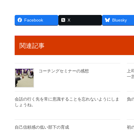
Facebook
X
Bluesky
関連記事
コーチングセミナーの感想
上
一
会話の行く先を常に意識することを忘れないようにしま
負
しょうね。
自己信頼感の低い部下の育成
初